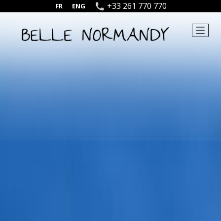
+33 261 770 770
FR
|
ENG